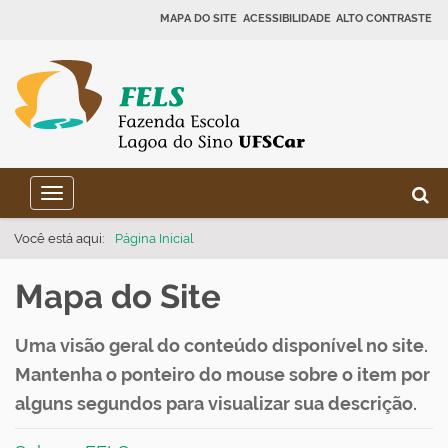
MAPA DO SITE
ACESSIBILIDADE
ALTO CONTRASTE
N
B
Toggle navigation
a
Busca
v
Você está aqui:
Página Inicial
e
Mapa do Site
g
a
Uma visão geral do conteúdo disponível no site.
ç
Mantenha o ponteiro do mouse sobre o item por
ã
alguns segundos para visualizar sua descrição.
o