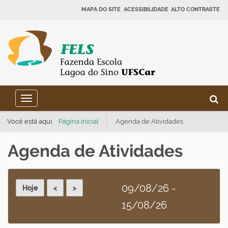
MAPA DO SITE
ACESSIBILIDADE
ALTO CONTRASTE
N
B
Toggle navigation
a
Busca
v
Você está aqui:
Página Inicial
Agenda de Atividades
e
Agenda de Atividades
g
a
ç
09/08/26 -
ã
15/08/26
o