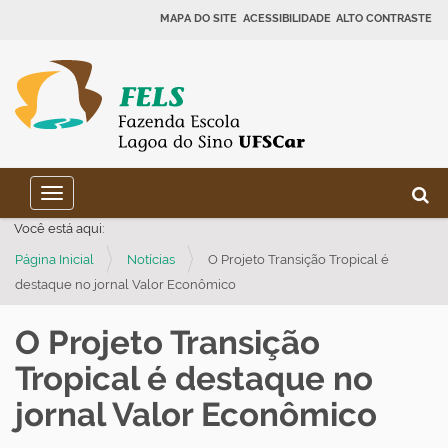
MAPA DO SITE
ACESSIBILIDADE
ALTO CONTRASTE
N
B
Toggle navigation
a
Busca
Você está aqui:
v
Página Inicial
Notícias
O Projeto Transição Tropical é
e
destaque no jornal Valor Econômico
g
a
O Projeto Transição
ç
Tropical é destaque no
ã
o
jornal Valor Econômico