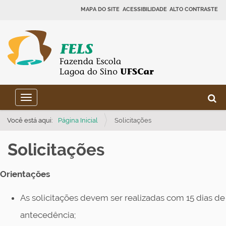
MAPA DO SITE
ACESSIBILIDADE
ALTO CONTRASTE
N
B
Toggle navigation
a
Busca
v
Você está aqui:
Página Inicial
Solicitações
e
Solicitações
g
a
Orientações
ç
ã
As solicitações devem ser realizadas com 15 dias de
o
antecedência;